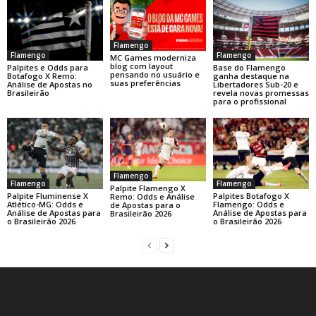
Flamengo
Flamengo
Flamengo
MC Games moderniza
blog com layout
Base do Flamengo
Palpites e Odds para
pensando no usuário e
ganha destaque na
Botafogo X Remo:
suas preferências
Libertadores Sub-20 e
Análise de Apostas no
revela novas promessas
Brasileirão
para o profissional
Flamengo
Flamengo
Flamengo
Palpite Flamengo X
Palpite Fluminense X
Palpites Botafogo X
Remo: Odds e Análise
Atlético-MG: Odds e
Flamengo: Odds e
de Apostas para o
Análise de Apostas para
Análise de Apostas para
Brasileirão 2026
o Brasileirão 2026
o Brasileirão 2026