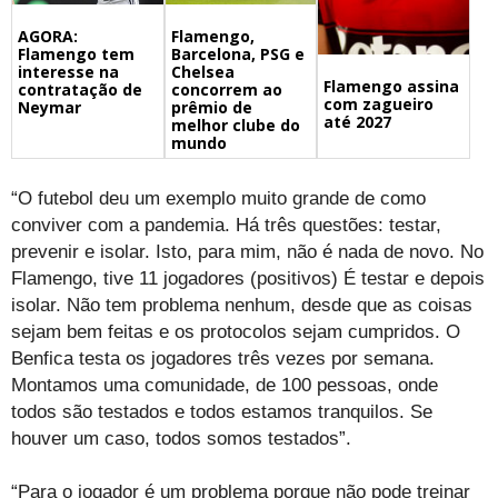
Flamengo,
AGORA:
Barcelona, PSG e
Flamengo tem
Chelsea
interesse na
Flamengo assina
concorrem ao
contratação de
com zagueiro
prêmio de
Neymar
até 2027
melhor clube do
mundo
“O futebol deu um exemplo muito grande de como
conviver com a pandemia. Há três questões: testar,
prevenir e isolar. Isto, para mim, não é nada de novo. No
Flamengo, tive 11 jogadores (positivos) É testar e depois
isolar. Não tem problema nenhum, desde que as coisas
sejam bem feitas e os protocolos sejam cumpridos. O
Benfica testa os jogadores três vezes por semana.
Montamos uma comunidade, de 100 pessoas, onde
todos são testados e todos estamos tranquilos. Se
houver um caso, todos somos testados”.
“Para o jogador é um problema porque não pode treinar