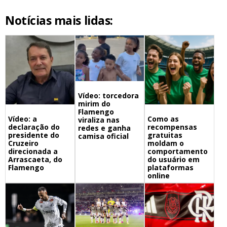
Notícias mais lidas:
Vídeo: torcedora
mirim do
Flamengo
Vídeo: a
Como as
viraliza nas
declaração do
recompensas
redes e ganha
presidente do
gratuitas
camisa oficial
Cruzeiro
moldam o
direcionada a
comportamento
Arrascaeta, do
do usuário em
Flamengo
plataformas
online