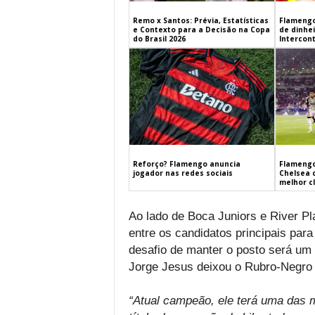
Remo x Santos: Prévia, Estatísticas
Flamengo
e Contexto para a Decisão na Copa
de dinhe
do Brasil 2026
Intercont
Flamengo
Reforço? Flamengo anuncia
Chelsea 
jogador nas redes sociais
melhor c
Ao lado de Boca Juniors e River Pl
entre os candidatos principais para
desafio de manter o posto será um 
Jorge Jesus deixou o Rubro-Negro 
“Atual campeão, ele terá uma das 