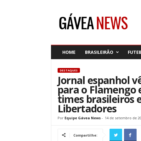
G
á
v
e
a
N
e
HOME
BRASILEIRÃO
FUTE
w
s
DESTAQUES
Jornal espanhol v
para o Flamengo e
times brasileiros 
Libertadores
Por
Equipe Gávea News
-
14 de setembro de 2
Compartilhe: