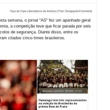
Taça da Copa Libertadores da América (Foto: Divulgação/Conmebol)
sta semana, o jornal “AS” fez um apanhado geral
emia, a competição teve que ficar parada por seis
colos de segurança. Diante disso, entre os
oram citados cinco times brasileiros.
Flamengo tem três representantes
na seleção do Brasileirão do
prêmio Bola de Prata