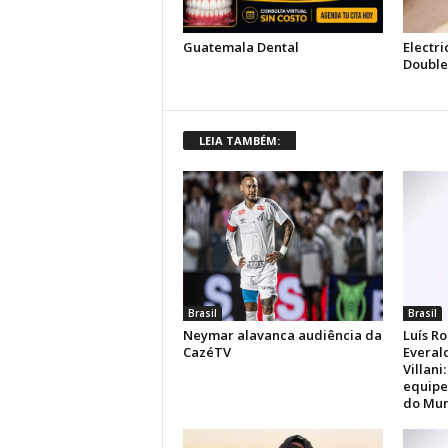
LEIA TAMBÉM:
Brasil
Brasil
Neymar alavanca audiência da
Luís Ro
CazéTV
Everal
Villani
equipe
do Mun