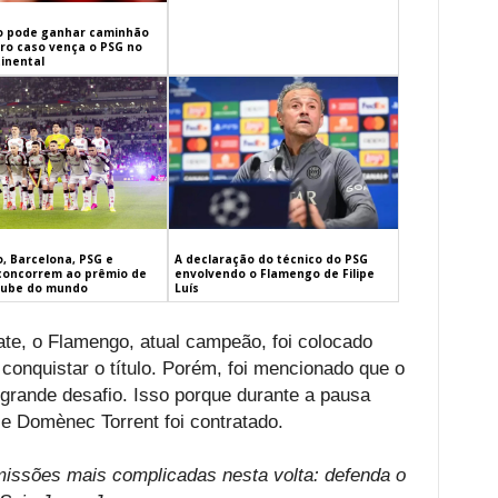
 pode ganhar caminhão
iro caso vença o PSG no
inental
, Barcelona, PSG e
A declaração do técnico do PSG
concorrem ao prêmio de
envolvendo o Flamengo de Filipe
lube do mundo
Luís
ate, o Flamengo, atual campeão, foi colocado
 conquistar o título. Porém, foi mencionado que o
grande desafio. Isso porque durante a pausa
e Domènec Torrent foi contratado.
missões mais complicadas nesta volta: defenda o