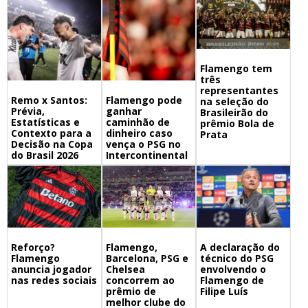
Flamengo tem
três
representantes
Remo x Santos:
Flamengo pode
na seleção do
Prévia,
ganhar
Brasileirão do
Estatísticas e
caminhão de
prêmio Bola de
Contexto para a
dinheiro caso
Prata
Decisão na Copa
vença o PSG no
do Brasil 2026
Intercontinental
Flamengo,
A declaração do
Reforço?
Barcelona, PSG e
técnico do PSG
Flamengo
Chelsea
envolvendo o
anuncia jogador
concorrem ao
Flamengo de
nas redes sociais
prêmio de
Filipe Luís
melhor clube do