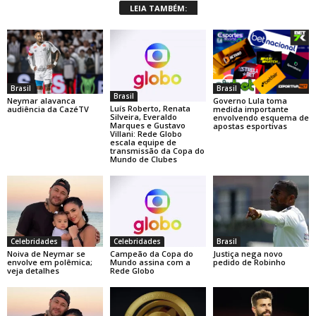
LEIA TAMBÉM:
Brasil
Brasil
Brasil
Neymar alavanca
Governo Lula toma
Luís Roberto, Renata
audiência da CazéTV
medida importante
Silveira, Everaldo
envolvendo esquema de
Marques e Gustavo
apostas esportivas
Villani: Rede Globo
escala equipe de
transmissão da Copa do
Mundo de Clubes
Celebridades
Celebridades
Brasil
Noiva de Neymar se
Campeão da Copa do
Justiça nega novo
envolve em polêmica;
Mundo assina com a
pedido de Robinho
veja detalhes
Rede Globo