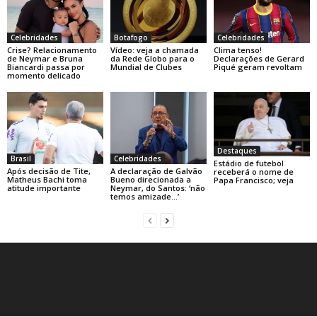
Celebridades
Botafogo
Celebridades
Crise? Relacionamento
Vídeo: veja a chamada
Clima tenso!
de Neymar e Bruna
da Rede Globo para o
Declarações de Gerard
Biancardi passa por
Mundial de Clubes
Piqué geram revoltam
momento delicado
Destaques
Brasil
Celebridades
Estádio de futebol
Após decisão de Tite,
A declaração de Galvão
receberá o nome de
Matheus Bachi toma
Bueno direcionada a
Papa Francisco; veja
atitude importante
Neymar, do Santos: ‘não
temos amizade…’