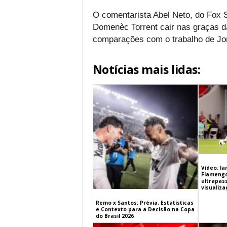
O comentarista Abel Neto, do Fox Sp
Domenèc Torrent cair nas graças da
comparações com o trabalho de Jorg
Notícias mais lidas:
Vídeo: l
Flamengo 
ultrapas
visualiz
Remo x Santos: Prévia, Estatísticas
e Contexto para a Decisão na Copa
do Brasil 2026