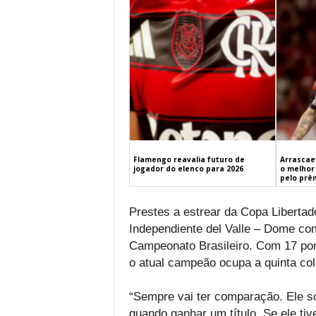
Flamengo reavalia futuro de
Arrascaet
jogador do elenco para 2026
o melhor 
pelo prê
Prestes a estrear da Copa Libertado
Independiente del Valle – Dome c
Campeonato Brasileiro. Com 17 pont
o atual campeão ocupa a quinta co
“Sempre vai ter comparação. Ele só
quando ganhar um título. Se ele tive