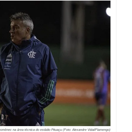
omènec na área técnica do estádio Pituaçu (Foto: Alexandre Vidal/Flamengo)