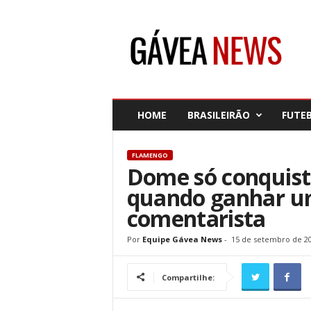
G
á
v
e
a
N
e
HOME
BRASILEIRÃO
FUTE
w
s
FLAMENGO
Dome só conquist
quando ganhar um
comentarista
Por
Equipe Gávea News
-
15 de setembro de 2
Compartilhe: