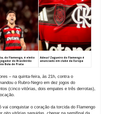
a, do Flamengo, é eleito
Adeus! Zagueiro do Flamengo é
jogador do Brasileirão
anunciado em clube da Europa
mio Bola de Prata
res – na quinta-feira, às 21h, contra o
omandou o Rubro-Negro em dez jogos do
os (cinco vitórias, dois empates e três derrotas),
locação.
 vai conquistar o coração da torcida do Flamengo
r oito vitórias seguidas, chegar na semifinal da