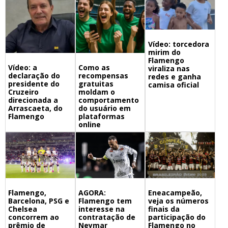
Vídeo: torcedora
mirim do
Flamengo
Vídeo: a
Como as
viraliza nas
declaração do
recompensas
redes e ganha
presidente do
gratuitas
camisa oficial
Cruzeiro
moldam o
direcionada a
comportamento
Arrascaeta, do
do usuário em
Flamengo
plataformas
online
Flamengo,
Eneacampeão,
AGORA:
Barcelona, PSG e
veja os números
Flamengo tem
Chelsea
finais da
interesse na
concorrem ao
participação do
contratação de
prêmio de
Flamengo no
Neymar