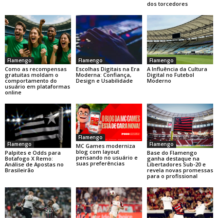
dos torcedores
Flamengo
Flamengo
Flamengo
Como as recompensas
Escolhas Digitais na Era
A Influência da Cultura
gratuitas moldam o
Moderna: Confiança,
Digital no Futebol
comportamento do
Design e Usabilidade
Moderno
usuário em plataformas
online
Flamengo
Flamengo
Flamengo
MC Games moderniza
blog com layout
Base do Flamengo
Palpites e Odds para
pensando no usuário e
ganha destaque na
Botafogo X Remo:
suas preferências
Libertadores Sub-20 e
Análise de Apostas no
revela novas promessas
Brasileirão
para o profissional