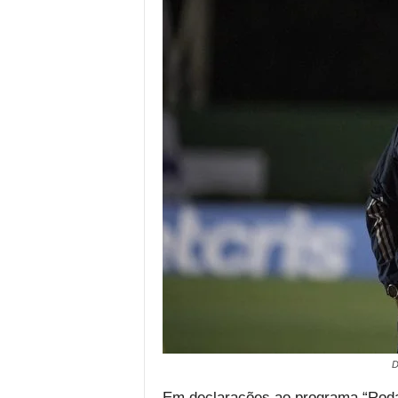
D
Em declarações ao programa “Roda