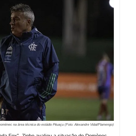
omènec na área técnica do estádio Pituaçu (Foto: Alexandre Vidal/Flamengo)
da Fox”, Zinho avaliou a situação de Domènec