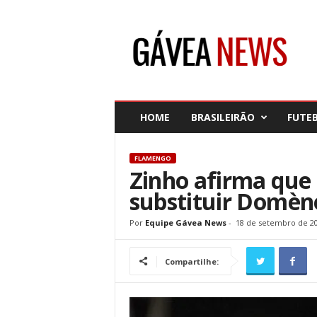
G
á
v
e
a
N
e
HOME
BRASILEIRÃO
FUTE
w
s
FLAMENGO
Zinho afirma que
substituir Domèn
Por
Equipe Gávea News
-
18 de setembro de 2
Compartilhe: