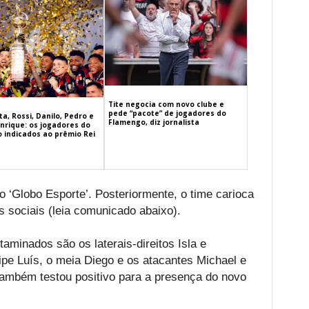
Tite negocia com novo clube e
pede “pacote” de jogadores do
a, Rossi, Danilo, Pedro e
Flamengo, diz jornalista
nrique: os jogadores do
 indicados ao prêmio Rei
do ‘Globo Esporte’. Posteriormente, o time carioca
 sociais (leia comunicado abaixo).
aminados são os laterais-direitos Isla e
ipe Luís, o meia Diego e os atacantes Michael e
também testou positivo para a presença do novo