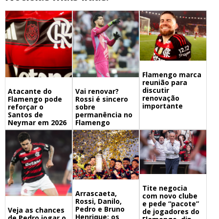
Flamengo marca
reunião para
discutir
Atacante do
Vai renovar?
renovação
Flamengo pode
Rossi é sincero
importante
reforçar o
sobre
Santos de
permanência no
Neymar em 2026
Flamengo
Tite negocia
Arrascaeta,
com novo clube
Rossi, Danilo,
e pede “pacote”
Pedro e Bruno
Veja as chances
de jogadores do
Henrique: os
de Pedro jogar o