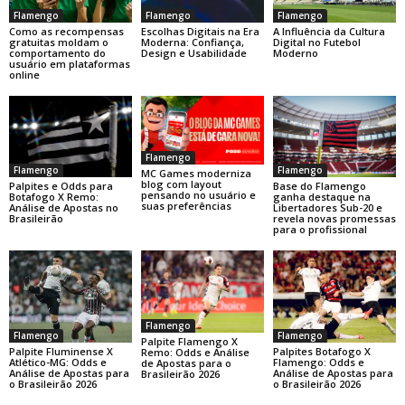
Flamengo
Flamengo
Flamengo
Como as recompensas
Escolhas Digitais na Era
A Influência da Cultura
gratuitas moldam o
Moderna: Confiança,
Digital no Futebol
comportamento do
Design e Usabilidade
Moderno
usuário em plataformas
online
Flamengo
Flamengo
Flamengo
MC Games moderniza
blog com layout
Base do Flamengo
Palpites e Odds para
pensando no usuário e
ganha destaque na
Botafogo X Remo:
suas preferências
Libertadores Sub-20 e
Análise de Apostas no
revela novas promessas
Brasileirão
para o profissional
Flamengo
Flamengo
Flamengo
Palpite Flamengo X
Palpite Fluminense X
Palpites Botafogo X
Remo: Odds e Análise
Atlético-MG: Odds e
Flamengo: Odds e
de Apostas para o
Análise de Apostas para
Análise de Apostas para
Brasileirão 2026
o Brasileirão 2026
o Brasileirão 2026