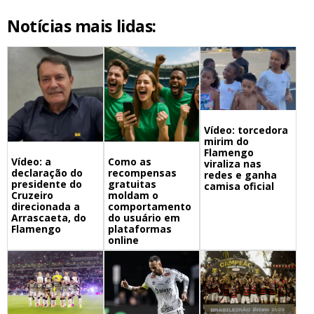
Notícias mais lidas:
Vídeo: torcedora
mirim do
Flamengo
Vídeo: a
Como as
viraliza nas
declaração do
recompensas
redes e ganha
presidente do
gratuitas
camisa oficial
Cruzeiro
moldam o
direcionada a
comportamento
Arrascaeta, do
do usuário em
Flamengo
plataformas
online