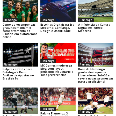
Flamengo
Flamengo
Flamengo
Como as recompensas
Escolhas Digitais na Era
A Influência da Cultura
gratuitas moldam o
Moderna: Confiança,
Digital no Futebol
comportamento do
Design e Usabilidade
Moderno
usuário em plataformas
online
Flamengo
Flamengo
Flamengo
MC Games moderniza
blog com layout
Base do Flamengo
Palpites e Odds para
pensando no usuário e
ganha destaque na
Botafogo X Remo:
suas preferências
Libertadores Sub-20 e
Análise de Apostas no
revela novas promessas
Brasileirão
para o profissional
Flamengo
Flamengo
Flamengo
Palpite Flamengo X