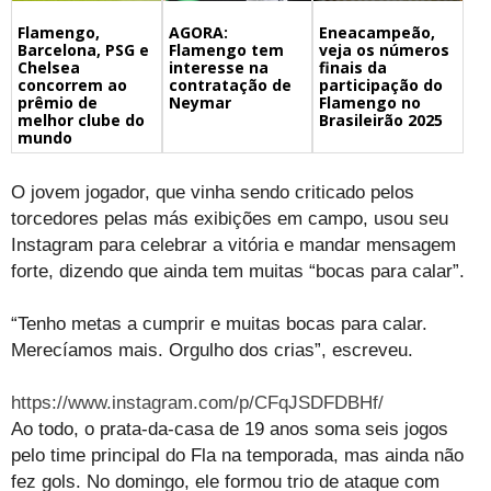
Flamengo,
Eneacampeão,
AGORA:
Barcelona, PSG e
veja os números
Flamengo tem
Chelsea
finais da
interesse na
concorrem ao
participação do
contratação de
prêmio de
Flamengo no
Neymar
melhor clube do
Brasileirão 2025
mundo
O jovem jogador, que vinha sendo criticado pelos
torcedores pelas más exibições em campo, usou seu
Instagram para celebrar a vitória e mandar mensagem
forte, dizendo que ainda tem muitas “bocas para calar”.
“Tenho metas a cumprir e muitas bocas para calar.
Merecíamos mais. Orgulho dos crias”, escreveu.
https://www.instagram.com/p/CFqJSDFDBHf/
Ao todo, o prata-da-casa de 19 anos soma seis jogos
pelo time principal do Fla na temporada, mas ainda não
fez gols. No domingo, ele formou trio de ataque com