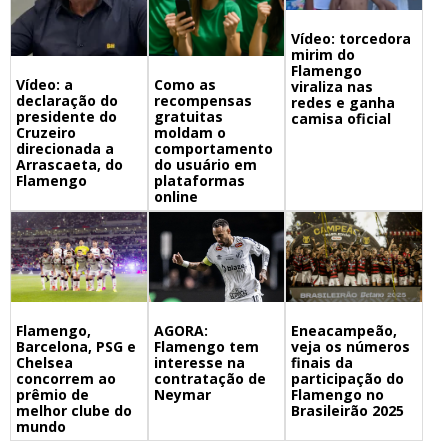
Vídeo: torcedora
mirim do
Flamengo
Vídeo: a
Como as
viraliza nas
declaração do
recompensas
redes e ganha
presidente do
gratuitas
camisa oficial
Cruzeiro
moldam o
direcionada a
comportamento
Arrascaeta, do
do usuário em
Flamengo
plataformas
online
Flamengo,
Eneacampeão,
AGORA:
Barcelona, PSG e
veja os números
Flamengo tem
Chelsea
finais da
interesse na
concorrem ao
participação do
contratação de
prêmio de
Flamengo no
Neymar
melhor clube do
Brasileirão 2025
mundo