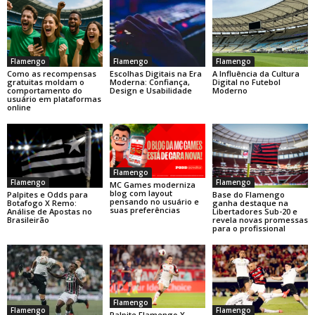
Flamengo
Flamengo
Flamengo
Como as recompensas
Escolhas Digitais na Era
A Influência da Cultura
gratuitas moldam o
Moderna: Confiança,
Digital no Futebol
comportamento do
Design e Usabilidade
Moderno
usuário em plataformas
online
Flamengo
Flamengo
Flamengo
MC Games moderniza
blog com layout
Base do Flamengo
Palpites e Odds para
pensando no usuário e
ganha destaque na
Botafogo X Remo:
suas preferências
Libertadores Sub-20 e
Análise de Apostas no
revela novas promessas
Brasileirão
para o profissional
Flamengo
Flamengo
Flamengo
Palpite Flamengo X