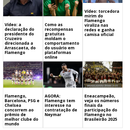
Vídeo: torcedora
mirim do
Flamengo
Vídeo: a
Como as
viraliza nas
declaração do
recompensas
redes e ganha
presidente do
gratuitas
camisa oficial
Cruzeiro
moldam o
direcionada a
comportamento
Arrascaeta, do
do usuário em
Flamengo
plataformas
online
Flamengo,
Eneacampeão,
AGORA:
Barcelona, PSG e
veja os números
Flamengo tem
Chelsea
finais da
interesse na
concorrem ao
participação do
contratação de
prêmio de
Flamengo no
Neymar
melhor clube do
Brasileirão 2025
mundo