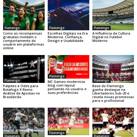
Flamengo
Flamengo
Flamengo
Como as recompensas
Escolhas Digitais na Era
A Influência da Cultura
gratuitas moldam o
Moderna: Confiança,
Digital no Futebol
comportamento do
Design e Usabilidade
Moderno
usuário em plataformas
online
Flamengo
Flamengo
Flamengo
MC Games moderniza
blog com layout
Base do Flamengo
Palpites e Odds para
pensando no usuário e
ganha destaque na
Botafogo X Remo:
suas preferências
Libertadores Sub-20 e
Análise de Apostas no
revela novas promessas
Brasileirão
para o profissional
Flamengo
Flamengo
Flamengo