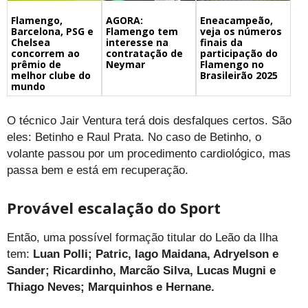
Flamengo,
Eneacampeão,
AGORA:
Barcelona, PSG e
veja os números
Flamengo tem
Chelsea
finais da
interesse na
concorrem ao
participação do
contratação de
prêmio de
Flamengo no
Neymar
melhor clube do
Brasileirão 2025
mundo
O técnico Jair Ventura terá dois desfalques certos. São
eles: Betinho e Raul Prata. No caso de Betinho, o
volante passou por um procedimento cardiológico, mas
passa bem e está em recuperação.
Provável escalação do Sport
Então, uma possível formação titular do Leão da Ilha
tem:
Luan Polli; Patric, Iago Maidana, Adryelson e
Sander; Ricardinho, Marcão Silva, Lucas Mugni e
Thiago Neves; Marquinhos e Hernane.