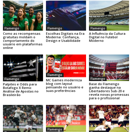
Flamengo
Flamengo
Flamengo
Como as recompensas
Escolhas Digitais na Era
A Influência da Cultura
gratuitas moldam o
Moderna: Confiança,
Digital no Futebol
comportamento do
Design e Usabilidade
Moderno
usuário em plataformas
online
Flamengo
Flamengo
Flamengo
MC Games moderniza
blog com layout
Base do Flamengo
Palpites e Odds para
pensando no usuário e
ganha destaque na
Botafogo X Remo:
suas preferências
Libertadores Sub-20 e
Análise de Apostas no
revela novas promessas
Brasileirão
para o profissional
Flamengo