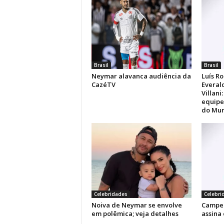
Brasil
Brasil
Neymar alavanca audiência da
Luís Ro
CazéTV
Everal
Villani
equipe
do Mun
Celebridades
Celebri
Noiva de Neymar se envolve
Campe
em polêmica; veja detalhes
assina