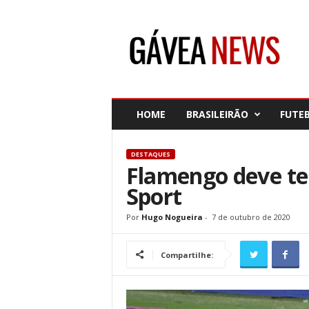
G
á
v
e
a
N
e
HOME
BRASILEIRÃO
FUTE
w
s
DESTAQUES
Flamengo deve ter
Sport
Por
Hugo Nogueira
-
7 de outubro de 2020
Compartilhe: