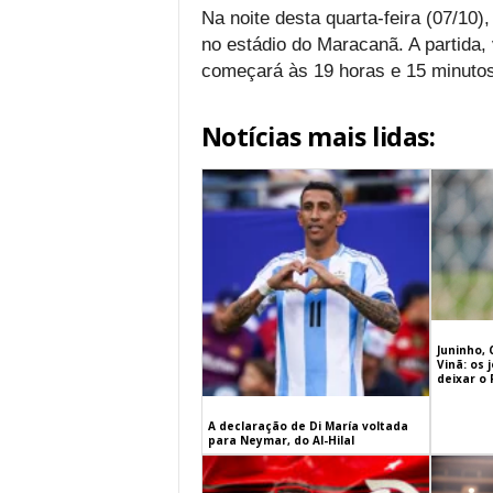
Na noite desta quarta-feira (07/10)
no estádio do Maracanã. A partida,
começará às 19 horas e 15 minutos 
Notícias mais lidas:
Juninho, 
Vinã: os
deixar o
A declaração de Di María voltada
para Neymar, do Al-Hilal