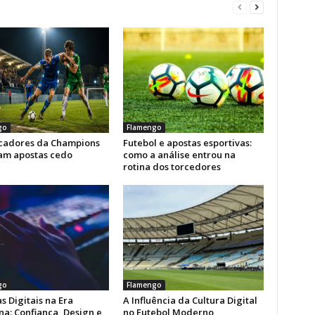
go
Flamengo
icadores da Champions
Futebol e apostas esportivas:
am apostas cedo
como a análise entrou na
rotina dos torcedores
go
Flamengo
s Digitais na Era
A Influência da Cultura Digital
a: Confiança, Design e
no Futebol Moderno