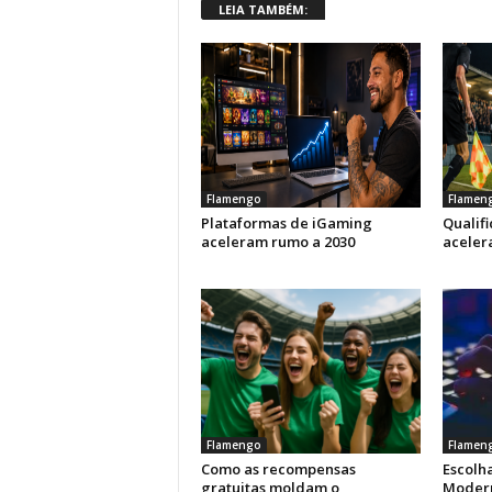
LEIA TAMBÉM:
Flamengo
Flamen
Plataformas de iGaming
Qualif
aceleram rumo a 2030
aceler
Flamengo
Flamen
Como as recompensas
Escolha
gratuitas moldam o
Modern