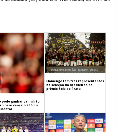
Flamengo tem três representantes
na seleção do Brasileirão do
prêmio Bola de Prata
 pode ganhar caminhão
iro caso vença o PSG no
inental