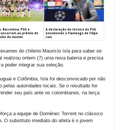
, Barcelona, PSG e
A declaração do técnico do PSG
concorrem ao prêmio de
envolvendo o Flamengo de Filipe
lube do mundo
Luís
exames do chileno Mauricio Isla para saber se
l realizou ontem (7) uma nova bateria e precisa
ra poder integrar sua seleção.
uguai e Colômbia, Isla foi desconvocado por não
o pelas autoridades locais. Se o resultado for
efender seu país ante os colombianos, na terça
reforça a equipe de Domènec Torrent no clássico
. O substituto imediato do atleta é o jovem