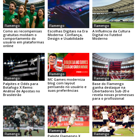
Flamengo
Flamengo
Flamengo
Como as recompensas
Escolhas Digitais na Era
A Influência da Cultura
gratuitas moldam o
Moderna: Confiança,
Digital no Futebol
comportamento do
Design e Usabilidade
Moderno
usuário em plataformas
online
Flamengo
Flamengo
Flamengo
MC Games moderniza
blog com layout
Base do Flamengo
Palpites e Odds para
pensando no usuário e
ganha destaque na
Botafogo X Remo:
suas preferências
Libertadores Sub-20 e
Análise de Apostas no
revela novas promessas
Brasileirão
para o profissional
Flamengo
Flamengo
Flamengo
Palpite Flamengo X