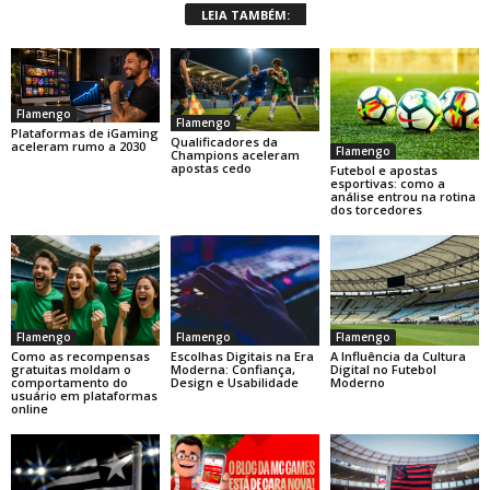
LEIA TAMBÉM:
Flamengo
Flamengo
Plataformas de iGaming
Qualificadores da
aceleram rumo a 2030
Flamengo
Champions aceleram
apostas cedo
Futebol e apostas
esportivas: como a
análise entrou na rotina
dos torcedores
Flamengo
Flamengo
Flamengo
Como as recompensas
Escolhas Digitais na Era
A Influência da Cultura
gratuitas moldam o
Moderna: Confiança,
Digital no Futebol
comportamento do
Design e Usabilidade
Moderno
usuário em plataformas
online