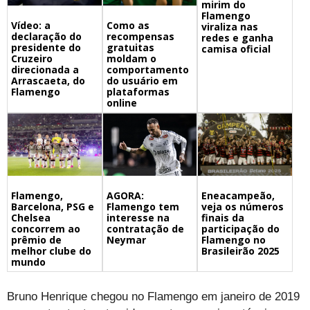
mirim do
Flamengo
Vídeo: a
Como as
viraliza nas
declaração do
recompensas
redes e ganha
presidente do
gratuitas
camisa oficial
Cruzeiro
moldam o
direcionada a
comportamento
Arrascaeta, do
do usuário em
Flamengo
plataformas
online
Flamengo,
Eneacampeão,
AGORA:
Barcelona, PSG e
veja os números
Flamengo tem
Chelsea
finais da
interesse na
concorrem ao
participação do
contratação de
prêmio de
Flamengo no
Neymar
melhor clube do
Brasileirão 2025
mundo
Bruno Henrique chegou no Flamengo em janeiro de 2019