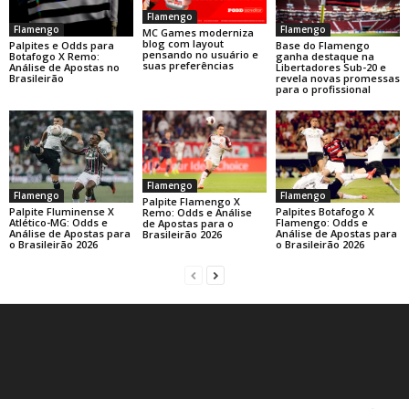
Flamengo
Flamengo
Flamengo
MC Games moderniza
blog com layout
Base do Flamengo
Palpites e Odds para
pensando no usuário e
ganha destaque na
Botafogo X Remo:
suas preferências
Libertadores Sub-20 e
Análise de Apostas no
revela novas promessas
Brasileirão
para o profissional
Flamengo
Flamengo
Flamengo
Palpite Flamengo X
Palpite Fluminense X
Palpites Botafogo X
Remo: Odds e Análise
Atlético-MG: Odds e
Flamengo: Odds e
de Apostas para o
Análise de Apostas para
Análise de Apostas para
Brasileirão 2026
o Brasileirão 2026
o Brasileirão 2026