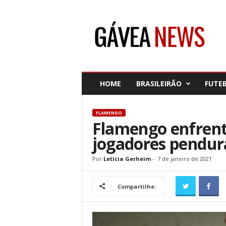
G
á
v
e
a
N
e
HOME
BRASILEIRÃO
FUTE
w
s
FLAMENGO
Flamengo enfrent
jogadores pendur
Por
Letícia Gerheim
-
7 de janeiro de 2021
Compartilhe: