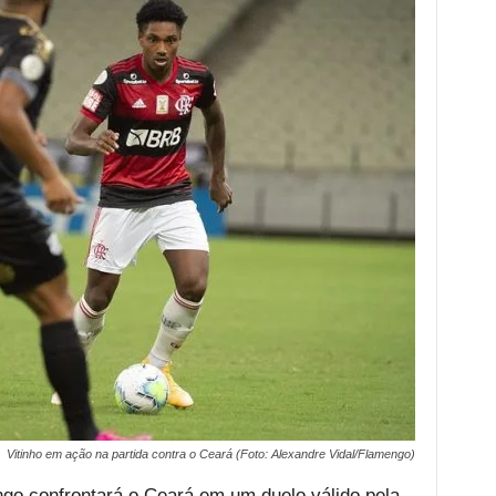
Vitinho em ação na partida contra o Ceará (Foto: Alexandre Vidal/Flamengo)
go confrontará o Ceará em um duelo válido pela