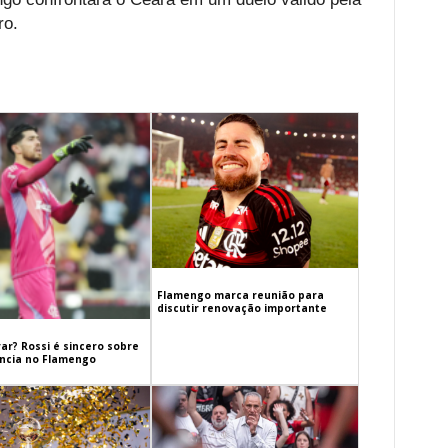
ro.
Flamengo marca reunião para
discutir renovação importante
ar? Rossi é sincero sobre
cia no Flamengo