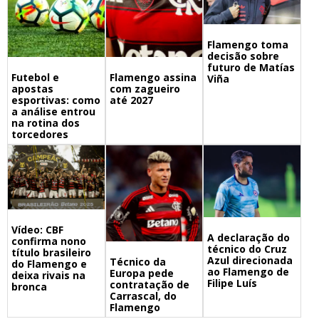
Flamengo toma
decisão sobre
futuro de Matías
Futebol e
Flamengo assina
Viña
apostas
com zagueiro
esportivas: como
até 2027
a análise entrou
na rotina dos
torcedores
Vídeo: CBF
A declaração do
confirma nono
técnico do Cruz
título brasileiro
Azul direcionada
Técnico da
do Flamengo e
ao Flamengo de
Europa pede
deixa rivais na
Filipe Luís
contratação de
bronca
Carrascal, do
Flamengo