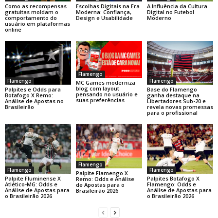
Como as recompensas
Escolhas Digitais na Era
A Influência da Cultura
gratuitas moldam o
Moderna: Confiança,
Digital no Futebol
comportamento do
Design e Usabilidade
Moderno
usuário em plataformas
online
Flamengo
Flamengo
Flamengo
MC Games moderniza
blog com layout
Base do Flamengo
Palpites e Odds para
pensando no usuário e
ganha destaque na
Botafogo X Remo:
suas preferências
Libertadores Sub-20 e
Análise de Apostas no
revela novas promessas
Brasileirão
para o profissional
Flamengo
Flamengo
Flamengo
Palpite Flamengo X
Palpite Fluminense X
Palpites Botafogo X
Remo: Odds e Análise
Atlético-MG: Odds e
Flamengo: Odds e
de Apostas para o
Análise de Apostas para
Análise de Apostas para
Brasileirão 2026
o Brasileirão 2026
o Brasileirão 2026