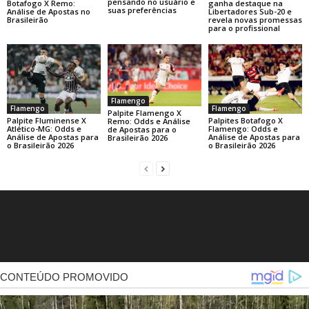
pensando no usuário e
ganha destaque na
Botafogo X Remo:
suas preferências
Libertadores Sub-20 e
Análise de Apostas no
revela novas promessas
Brasileirão
para o profissional
Flamengo
Flamengo
Flamengo
Palpite Flamengo X
Palpite Fluminense X
Palpites Botafogo X
Remo: Odds e Análise
Atlético-MG: Odds e
Flamengo: Odds e
de Apostas para o
Análise de Apostas para
Análise de Apostas para
Brasileirão 2026
o Brasileirão 2026
o Brasileirão 2026