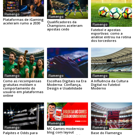
Flamengo
Flamengo
Plataformas de iGaming
Qualificadores da
aceleram rumo a 2030
Flamengo
Champions aceleram
apostas cedo
Futebol e apostas
esportivas: como a
análise entrou na rotina
dos torcedores
Flamengo
Flamengo
Flamengo
Como as recompensas
Escolhas Digitais na Era
A Influência da Cultura
gratuitas moldam o
Moderna: Confiança,
Digital no Futebol
comportamento do
Design e Usabilidade
Moderno
usuário em plataformas
online
Flamengo
Flamengo
Flamengo
MC Games moderniza
blog com layout
Base do Flamengo
Palpites e Odds para