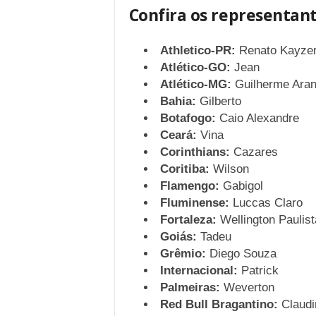
Confira os representant
Athletico-PR:
Renato Kayze
Atlético-GO:
Jean
Atlético-MG:
Guilherme Ara
Bahia:
Gilberto
Botafogo:
Caio Alexandre
Ceará:
Vina
Corinthians:
Cazares
Coritiba:
Wilson
Flamengo:
Gabigol
Fluminense:
Luccas Claro
Fortaleza:
Wellington Paulist
Goiás:
Tadeu
Grêmio:
Diego Souza
Internacional:
Patrick
Palmeiras:
Weverton
Red Bull Bragantino:
Claudi