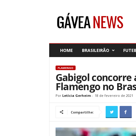
G
á
v
e
a
N
e
HOME
BRASILEIRÃO
FUTE
w
s
FLAMENGO
Gabigol concorre a
Flamengo no Brasi
Por
Letícia Gerheim
-
18 de fevereiro de 2021
Compartilhe: