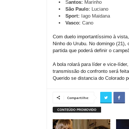
S
antos:
Marinho
São Paulo:
Luciano
Sport:
Iago Maidana
Vasco:
Cano
Com duelo importantíssimo à vista
Ninho do Urubu. No domingo (21), o
partida que poderá definir o campeã
A bola rolará para líder e vice-líde
transmissão do confronto será feit
Querido se distancia do Colorado p
Compartilhe: