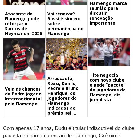
Flamengo marca
reunião para
discutir
Atacante do
Vai renovar?
renovação
Flamengo pode
Rossi é sincero
importante
reforçar o
sobre
Santos de
permanência no
Neymar em 2026
Flamengo
Tite negocia
Arrascaeta,
com novo clube
Rossi, Danilo,
e pede “pacote”
Pedro e Bruno
Veja as chances
de jogadores do
Henrique: os
de Pedro jogar o
Flamengo, diz
jogadores do
Intercontinental
jornalista
Flamengo
pelo Flamengo
indicados ao
prêmio Rei ...
Com apenas 17 anos, Dudu é titular indiscutível do clube
paulista e chamou atenção de Flamengo, Grêmio e