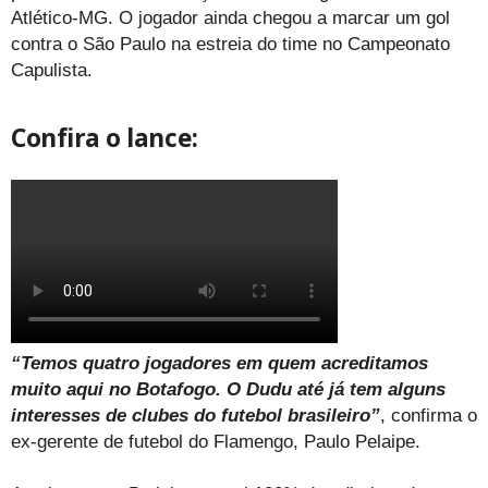
Atlético-MG. O jogador ainda chegou a marcar um gol
contra o São Paulo na estreia do time no Campeonato
Capulista.
Confira o lance:
“Temos quatro jogadores em quem acreditamos
muito aqui no Botafogo. O Dudu até já tem alguns
interesses de clubes do futebol brasileiro”
, confirma o
ex-gerente de futebol do Flamengo, Paulo Pelaipe.