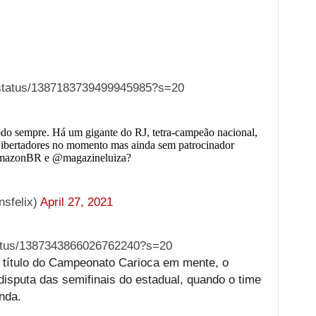
r/status/1387183739499945985?s=20
do sempre. Há um gigante do RJ, tetra-campeão nacional,
 Libertadores no momento mas ainda sem patrocinador
amazonBR e @magazineluiza?
nsfelix)
April 27, 2021
status/1387343866026762240?s=20
 título do Campeonato Carioca em mente, o
isputa das semifinais do estadual, quando o time
nda.