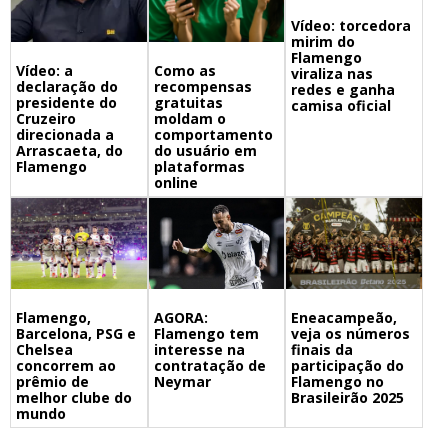
Vídeo: torcedora
mirim do
Flamengo
Vídeo: a
Como as
viraliza nas
declaração do
recompensas
redes e ganha
presidente do
gratuitas
camisa oficial
Cruzeiro
moldam o
direcionada a
comportamento
Arrascaeta, do
do usuário em
Flamengo
plataformas
online
Flamengo,
Eneacampeão,
AGORA:
Barcelona, PSG e
veja os números
Flamengo tem
Chelsea
finais da
interesse na
concorrem ao
participação do
contratação de
prêmio de
Flamengo no
Neymar
melhor clube do
Brasileirão 2025
mundo