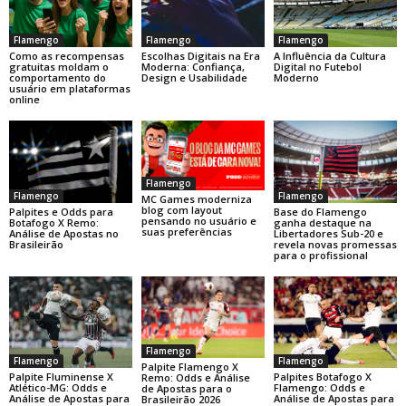
Flamengo
Flamengo
Flamengo
Como as recompensas
Escolhas Digitais na Era
A Influência da Cultura
gratuitas moldam o
Moderna: Confiança,
Digital no Futebol
comportamento do
Design e Usabilidade
Moderno
usuário em plataformas
online
Flamengo
Flamengo
Flamengo
MC Games moderniza
blog com layout
Base do Flamengo
Palpites e Odds para
pensando no usuário e
ganha destaque na
Botafogo X Remo:
suas preferências
Libertadores Sub-20 e
Análise de Apostas no
revela novas promessas
Brasileirão
para o profissional
Flamengo
Flamengo
Flamengo
Palpite Flamengo X
Palpite Fluminense X
Palpites Botafogo X
Remo: Odds e Análise
Atlético-MG: Odds e
Flamengo: Odds e
de Apostas para o
Análise de Apostas para
Análise de Apostas para
Brasileirão 2026