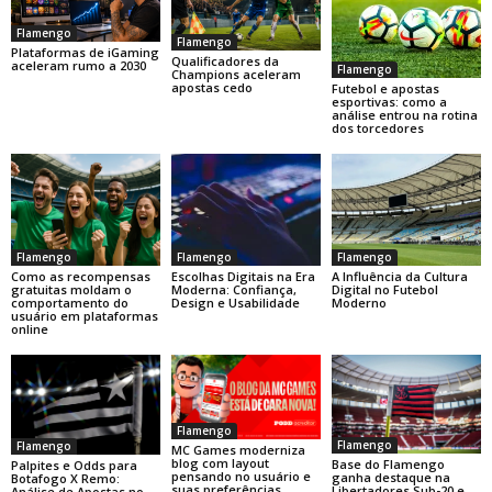
Flamengo
Flamengo
Plataformas de iGaming
Qualificadores da
aceleram rumo a 2030
Flamengo
Champions aceleram
apostas cedo
Futebol e apostas
esportivas: como a
análise entrou na rotina
dos torcedores
Flamengo
Flamengo
Flamengo
Como as recompensas
Escolhas Digitais na Era
A Influência da Cultura
gratuitas moldam o
Moderna: Confiança,
Digital no Futebol
comportamento do
Design e Usabilidade
Moderno
usuário em plataformas
online
Flamengo
Flamengo
Flamengo
MC Games moderniza
blog com layout
Base do Flamengo
Palpites e Odds para
pensando no usuário e
ganha destaque na
Botafogo X Remo:
suas preferências
Libertadores Sub-20 e
Análise de Apostas no