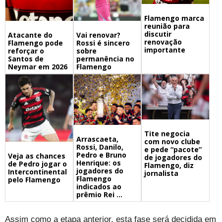
Flamengo marca
reunião para
discutir
Atacante do
Vai renovar?
renovação
Flamengo pode
Rossi é sincero
importante
reforçar o
sobre
Santos de
permanência no
Neymar em 2026
Flamengo
Tite negocia
Arrascaeta,
com novo clube
Rossi, Danilo,
e pede “pacote”
Pedro e Bruno
Veja as chances
de jogadores do
Henrique: os
de Pedro jogar o
Flamengo, diz
jogadores do
Intercontinental
jornalista
Flamengo
pelo Flamengo
indicados ao
prêmio Rei ...
Assim como a etapa anterior, esta fase será decidida em