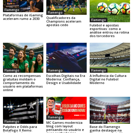
Flamengo
Flamengo
Plataformas de iGaming
Qualificadores da
aceleram rumo a 2030
Flamengo
Champions aceleram
apostas cedo
Futebol e apostas
esportivas: como a
análise entrou na rotina
dos torcedores
Flamengo
Flamengo
Flamengo
Como as recompensas
Escolhas Digitais na Era
A Influência da Cultura
gratuitas moldam o
Moderna: Confiança,
Digital no Futebol
comportamento do
Design e Usabilidade
Moderno
usuário em plataformas
online
Flamengo
Flamengo
Flamengo
MC Games moderniza
blog com layout
Base do Flamengo
Palpites e Odds para
pensando no usuário e
ganha destaque na
Botafogo X Remo: