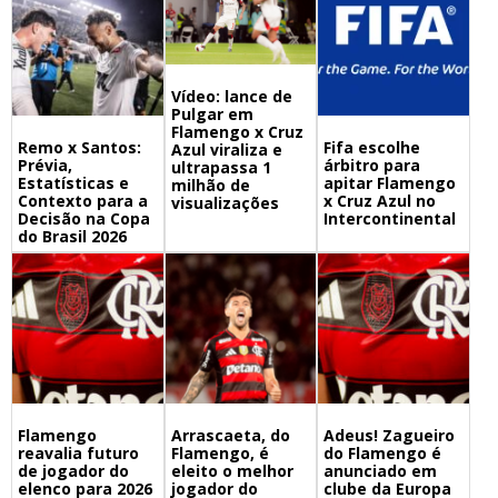
Vídeo: lance de
Pulgar em
Flamengo x Cruz
Remo x Santos:
Fifa escolhe
Azul viraliza e
Prévia,
árbitro para
ultrapassa 1
Estatísticas e
apitar Flamengo
milhão de
Contexto para a
x Cruz Azul no
visualizações
Decisão na Copa
Intercontinental
do Brasil 2026
Flamengo
Arrascaeta, do
Adeus! Zagueiro
reavalia futuro
Flamengo, é
do Flamengo é
de jogador do
eleito o melhor
anunciado em
elenco para 2026
jogador do
clube da Europa