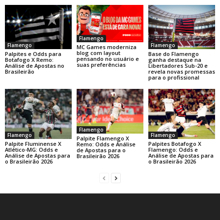
Flamengo
Flamengo
Flamengo
MC Games moderniza
blog com layout
Base do Flamengo
Palpites e Odds para
pensando no usuário e
ganha destaque na
Botafogo X Remo:
suas preferências
Libertadores Sub-20 e
Análise de Apostas no
revela novas promessas
Brasileirão
para o profissional
Flamengo
Flamengo
Flamengo
Palpite Flamengo X
Palpite Fluminense X
Palpites Botafogo X
Remo: Odds e Análise
Atlético-MG: Odds e
Flamengo: Odds e
de Apostas para o
Análise de Apostas para
Análise de Apostas para
Brasileirão 2026
o Brasileirão 2026
o Brasileirão 2026