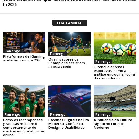
LEIA TAMBÉM:
Flamengo
Flamengo
Plataformas de iGaming
Qualificadores da
aceleram rumo a 2030
Flamengo
Champions aceleram
apostas cedo
Futebol e apostas
esportivas: como a
análise entrou na rotina
dos torcedores
Flamengo
Flamengo
Flamengo
Como as recompensas
Escolhas Digitais na Era
A Influência da Cultura
gratuitas moldam o
Moderna: Confiança,
Digital no Futebol
comportamento do
Design e Usabilidade
Moderno
usuário em plataformas
online