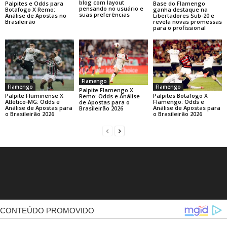
blog com layout
Base do Flamengo
Palpites e Odds para
pensando no usuário e
ganha destaque na
Botafogo X Remo:
suas preferências
Libertadores Sub-20 e
Análise de Apostas no
revela novas promessas
Brasileirão
para o profissional
Flamengo
Flamengo
Flamengo
Palpite Flamengo X
Palpite Fluminense X
Palpites Botafogo X
Remo: Odds e Análise
Atlético-MG: Odds e
Flamengo: Odds e
de Apostas para o
Análise de Apostas para
Análise de Apostas para
Brasileirão 2026
o Brasileirão 2026
o Brasileirão 2026