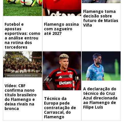
Flamengo toma
decisão sobre
futuro de Matías
Futebol e
Flamengo assina
Viña
apostas
com zagueiro
esportivas: como
até 2027
a análise entrou
na rotina dos
torcedores
Vídeo: CBF
A declaração do
confirma nono
técnico do Cruz
título brasileiro
Azul direcionada
Técnico da
do Flamengo e
ao Flamengo de
Europa pede
deixa rivais na
Filipe Luís
contratação de
bronca
Carrascal, do
Flamengo