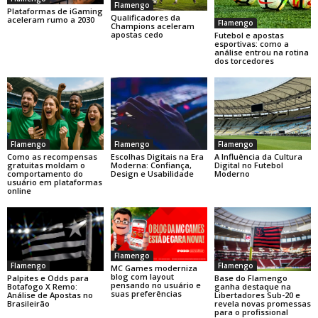
Flamengo
Plataformas de iGaming
Qualificadores da
aceleram rumo a 2030
Flamengo
Champions aceleram
apostas cedo
Futebol e apostas
esportivas: como a
análise entrou na rotina
dos torcedores
Flamengo
Flamengo
Flamengo
Como as recompensas
Escolhas Digitais na Era
A Influência da Cultura
gratuitas moldam o
Moderna: Confiança,
Digital no Futebol
comportamento do
Design e Usabilidade
Moderno
usuário em plataformas
online
Flamengo
Flamengo
Flamengo
MC Games moderniza
blog com layout
Base do Flamengo
Palpites e Odds para
pensando no usuário e
ganha destaque na
Botafogo X Remo:
suas preferências
Libertadores Sub-20 e
Análise de Apostas no
revela novas promessas
Brasileirão
para o profissional