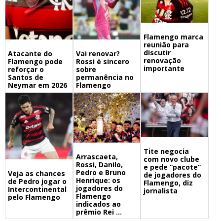
Flamengo marca
reunião para
discutir
Atacante do
Vai renovar?
renovação
Flamengo pode
Rossi é sincero
importante
reforçar o
sobre
Santos de
permanência no
Neymar em 2026
Flamengo
Tite negocia
Arrascaeta,
com novo clube
Rossi, Danilo,
e pede “pacote”
Pedro e Bruno
Veja as chances
de jogadores do
Henrique: os
de Pedro jogar o
Flamengo, diz
jogadores do
Intercontinental
jornalista
Flamengo
pelo Flamengo
indicados ao
prêmio Rei ...