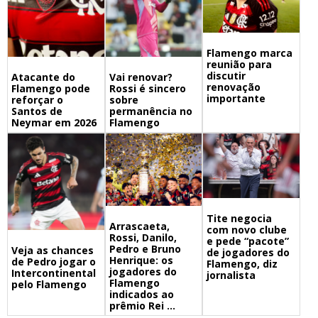
Flamengo marca
reunião para
discutir
Atacante do
Vai renovar?
renovação
Flamengo pode
Rossi é sincero
importante
reforçar o
sobre
Santos de
permanência no
Neymar em 2026
Flamengo
Tite negocia
Arrascaeta,
com novo clube
Rossi, Danilo,
e pede “pacote”
Pedro e Bruno
Veja as chances
de jogadores do
Henrique: os
de Pedro jogar o
Flamengo, diz
jogadores do
Intercontinental
jornalista
Flamengo
pelo Flamengo
indicados ao
prêmio Rei ...