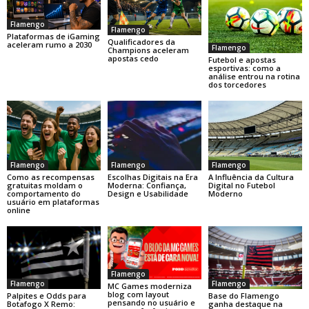
Flamengo
Flamengo
Plataformas de iGaming
Qualificadores da
aceleram rumo a 2030
Flamengo
Champions aceleram
apostas cedo
Futebol e apostas
esportivas: como a
análise entrou na rotina
dos torcedores
Flamengo
Flamengo
Flamengo
Como as recompensas
Escolhas Digitais na Era
A Influência da Cultura
gratuitas moldam o
Moderna: Confiança,
Digital no Futebol
comportamento do
Design e Usabilidade
Moderno
usuário em plataformas
online
Flamengo
Flamengo
Flamengo
MC Games moderniza
blog com layout
Base do Flamengo
Palpites e Odds para
pensando no usuário e
ganha destaque na
Botafogo X Remo: