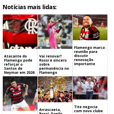
Notícias mais lidas:
Flamengo marca
reunião para
discutir
Atacante do
Vai renovar?
renovação
Flamengo pode
Rossi é sincero
importante
reforçar o
sobre
Santos de
permanência no
Neymar em 2026
Flamengo
Tite negocia
Arrascaeta,
com novo clube
Rossi, Danilo,