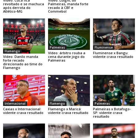
Vídeo: Cuca fica
Vídeo: Luighi, do
revoltado e se machuca
Palmeiras, manda forte
após derrota do
recado à CBF e
Atlético-MG
Commebol
Palmeiras
Fluminense
Flamengo
Vídeo: árbitro rouba a
Fluminense x Bangu:
Vídeo: Danilo manda
cena durante jogo do
vidente crava resultado
forte recado
Palmeiras
direcionado ao time do
Flamengo
Internacional
Flamengo
Palmeiras
Caxias x Internacional:
Flamengo x Maricá:
Palmeiras x Botafogo-
vidente crava resultado
vidente crava resultado
SP: vidente crava
resultado