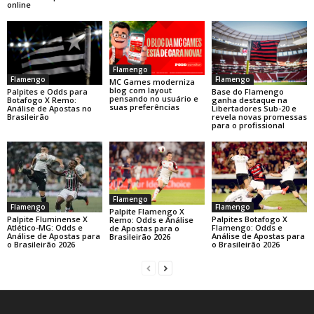
online
Flamengo
Flamengo
Flamengo
MC Games moderniza
blog com layout
Base do Flamengo
Palpites e Odds para
pensando no usuário e
ganha destaque na
Botafogo X Remo:
suas preferências
Libertadores Sub-20 e
Análise de Apostas no
revela novas promessas
Brasileirão
para o profissional
Flamengo
Flamengo
Flamengo
Palpite Flamengo X
Palpite Fluminense X
Palpites Botafogo X
Remo: Odds e Análise
Atlético-MG: Odds e
Flamengo: Odds e
de Apostas para o
Análise de Apostas para
Análise de Apostas para
Brasileirão 2026
o Brasileirão 2026
o Brasileirão 2026