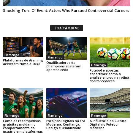
LEIA TAMBÉM:
Flamengo
Flamengo
Plataformas de iGaming
Qualificadores da
aceleram rumo a 2030
Flamengo
Champions aceleram
apostas cedo
Futebol e apostas
esportivas: como a
análise entrou na rotina
dos torcedores
Flamengo
Flamengo
Flamengo
Como as recompensas
Escolhas Digitais na Era
A Influência da Cultura
gratuitas moldam o
Moderna: Confiança,
Digital no Futebol
comportamento do
Design e Usabilidade
Moderno
usuário em plataformas