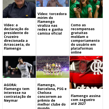
Vídeo: torcedora
mirim do
Flamengo
Vídeo: a
Como as
viraliza nas
declaração do
recompensas
redes e ganha
presidente do
gratuitas
camisa oficial
Cruzeiro
moldam o
direcionada a
comportamento
Arrascaeta, do
do usuário em
Flamengo
plataformas
online
Flamengo,
AGORA:
Barcelona, PSG e
Flamengo tem
Chelsea
interesse na
Flamengo assina
concorrem ao
contratação de
com zagueiro
prêmio de
Neymar
até 2027
melhor clube do
mundo