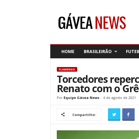
G
á
v
e
a
N
e
HOME
BRASILEIRÃO
FUTE
w
s
FLAMENGO
Torcedores reper
Renato com o Gr
Por
Equipe Gávea News
-
6 de agosto de 2021
Compartilhe: