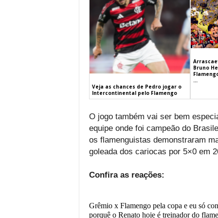
Arrascaet
Bruno He
Flamengo
...
Veja as chances de Pedro jogar o
Intercontinental pelo Flamengo
O jogo também vai ser bem especial
equipe onde foi campeão do Brasilei
os flamenguistas demonstraram ma
goleada dos cariocas por 5×0 em 2
Confira as reações:
Grêmio x Flamengo pela copa e eu só co
porquê o Renato hoje é treinador do fla