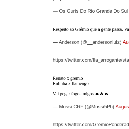
— Os Guris Do Rio Grande Do Sul
Respeito ao Grêmio que a gente passa. 
— Anderson (@__andersonluiz)
Au
https://twitter.com/fla_arrogante/
Renato x gremio
Rafinha x flamengo
Vai pegar fogo amigos 🔥🔥🔥
— Mussi CRF (@Mussi5Ph)
Augus
https://twitter.com/GremioPonder