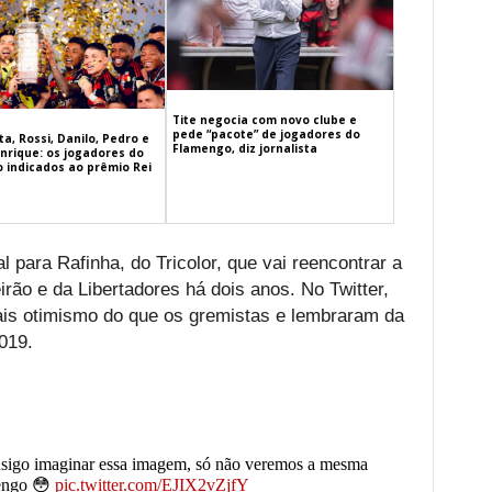
Tite negocia com novo clube e
pede “pacote” de jogadores do
a, Rossi, Danilo, Pedro e
Flamengo, diz jornalista
nrique: os jogadores do
 indicados ao prêmio Rei
 para Rafinha, do Tricolor, que vai reencontrar a
rão e da Libertadores há dois anos. No Twitter,
is otimismo do que os gremistas e lembraram da
019.
nsigo imaginar essa imagem, só não veremos a mesma
mengo 😳
pic.twitter.com/EJIX2vZjfY