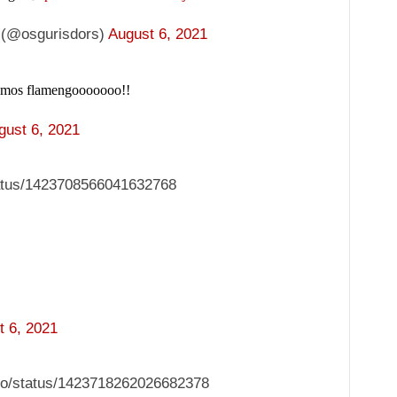
 (@osgurisdors)
August 6, 2021
Vamos flamengooooooo!!
gust 6, 2021
status/1423708566041632768
t 6, 2021
ado/status/1423718262026682378