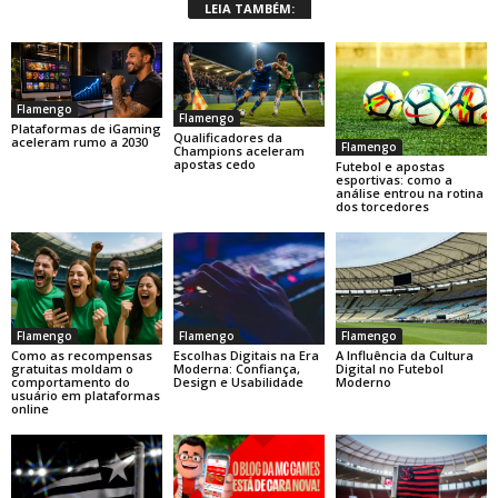
LEIA TAMBÉM:
Flamengo
Flamengo
Plataformas de iGaming
Qualificadores da
aceleram rumo a 2030
Flamengo
Champions aceleram
apostas cedo
Futebol e apostas
esportivas: como a
análise entrou na rotina
dos torcedores
Flamengo
Flamengo
Flamengo
Como as recompensas
Escolhas Digitais na Era
A Influência da Cultura
gratuitas moldam o
Moderna: Confiança,
Digital no Futebol
comportamento do
Design e Usabilidade
Moderno
usuário em plataformas
online