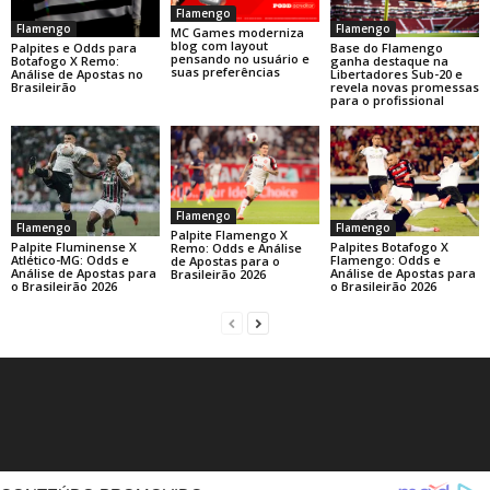
Flamengo
Flamengo
Flamengo
MC Games moderniza
blog com layout
Base do Flamengo
Palpites e Odds para
pensando no usuário e
ganha destaque na
Botafogo X Remo:
suas preferências
Libertadores Sub-20 e
Análise de Apostas no
revela novas promessas
Brasileirão
para o profissional
Flamengo
Flamengo
Flamengo
Palpite Flamengo X
Palpite Fluminense X
Palpites Botafogo X
Remo: Odds e Análise
Atlético-MG: Odds e
Flamengo: Odds e
de Apostas para o
Análise de Apostas para
Análise de Apostas para
Brasileirão 2026
o Brasileirão 2026
o Brasileirão 2026