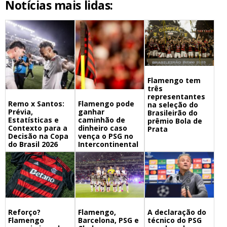
Notícias mais lidas:
Flamengo tem
três
representantes
Remo x Santos:
Flamengo pode
na seleção do
Prévia,
ganhar
Brasileirão do
Estatísticas e
caminhão de
prêmio Bola de
Contexto para a
dinheiro caso
Prata
Decisão na Copa
vença o PSG no
do Brasil 2026
Intercontinental
Flamengo,
A declaração do
Reforço?
Barcelona, PSG e
técnico do PSG
Flamengo