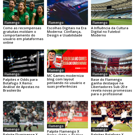
Flamengo
Flamengo
Flamengo
Como as recompensas
Escolhas Digitais na Era
A Influência da Cultura
gratuitas moldam o
Moderna: Confiança,
Digital no Futebol
comportamento do
Design e Usabilidade
Moderno
usuário em plataformas
online
Flamengo
Flamengo
Flamengo
MC Games moderniza
blog com layout
Base do Flamengo
Palpites e Odds para
pensando no usuário e
ganha destaque na
Botafogo X Remo:
suas preferências
Libertadores Sub-20 e
Análise de Apostas no
revela novas promessas
Brasileirão
para o profissional
Flamengo
Flamengo
Flamengo
Palpite Flamengo X
Palpite Fluminense X
Palpites Botafogo X
Remo: Odds e Análise