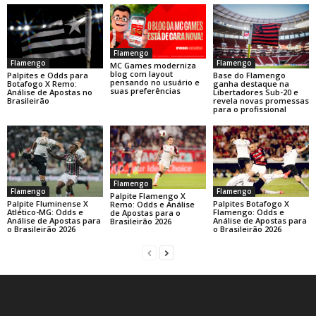
Flamengo
Flamengo
Flamengo
MC Games moderniza
blog com layout
Base do Flamengo
Palpites e Odds para
pensando no usuário e
ganha destaque na
Botafogo X Remo:
suas preferências
Libertadores Sub-20 e
Análise de Apostas no
revela novas promessas
Brasileirão
para o profissional
Flamengo
Flamengo
Flamengo
Palpite Flamengo X
Palpite Fluminense X
Palpites Botafogo X
Remo: Odds e Análise
Atlético-MG: Odds e
Flamengo: Odds e
de Apostas para o
Análise de Apostas para
Análise de Apostas para
Brasileirão 2026
o Brasileirão 2026
o Brasileirão 2026