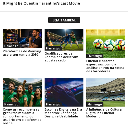
LEIA TAMBÉM:
Flamengo
Flamengo
Plataformas de iGaming
Qualificadores da
aceleram rumo a 2030
Flamengo
Champions aceleram
apostas cedo
Futebol e apostas
esportivas: como a
análise entrou na rotina
dos torcedores
Flamengo
Flamengo
Flamengo
Como as recompensas
Escolhas Digitais na Era
A Influência da Cultura
gratuitas moldam o
Moderna: Confiança,
Digital no Futebol
comportamento do
Design e Usabilidade
Moderno
usuário em plataformas
online