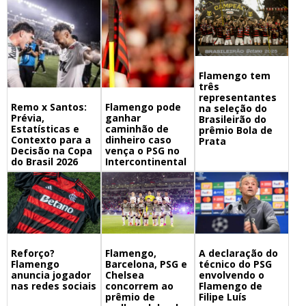
Flamengo tem
três
representantes
Remo x Santos:
Flamengo pode
na seleção do
Prévia,
ganhar
Brasileirão do
Estatísticas e
caminhão de
prêmio Bola de
Contexto para a
dinheiro caso
Prata
Decisão na Copa
vença o PSG no
do Brasil 2026
Intercontinental
Flamengo,
A declaração do
Reforço?
Barcelona, PSG e
técnico do PSG
Flamengo
Chelsea
envolvendo o
anuncia jogador
concorrem ao
Flamengo de
nas redes sociais
prêmio de
Filipe Luís