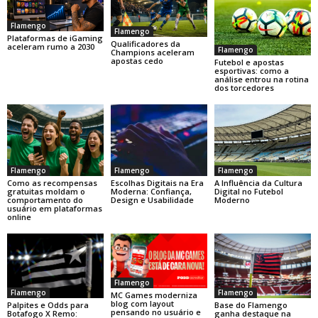
Flamengo
Flamengo
Plataformas de iGaming
Qualificadores da
aceleram rumo a 2030
Flamengo
Champions aceleram
apostas cedo
Futebol e apostas
esportivas: como a
análise entrou na rotina
dos torcedores
Flamengo
Flamengo
Flamengo
Como as recompensas
Escolhas Digitais na Era
A Influência da Cultura
gratuitas moldam o
Moderna: Confiança,
Digital no Futebol
comportamento do
Design e Usabilidade
Moderno
usuário em plataformas
online
Flamengo
Flamengo
Flamengo
MC Games moderniza
blog com layout
Base do Flamengo
Palpites e Odds para
pensando no usuário e
ganha destaque na
Botafogo X Remo: