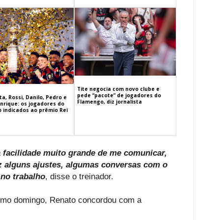
Tite negocia com novo clube e
pede “pacote” de jogadores do
a, Rossi, Danilo, Pedro e
Flamengo, diz jornalista
nrique: os jogadores do
 indicados ao prêmio Rei
facilidade muito grande de me comunicar,
fiz alguns ajustes, algumas conversas com o
 no trabalho
, disse o treinador.
timo domingo, Renato concordou com a