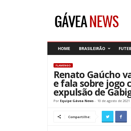
G
á
v
e
a
N
e
HOME
BRASILEIRÃO
FUTE
w
s
FLAMENGO
Renato Gaúcho va
e fala sobre jogo
expulsão de Gabi
Por
Equipe Gávea News
-
10 de agosto de 2021
Compartilhe: