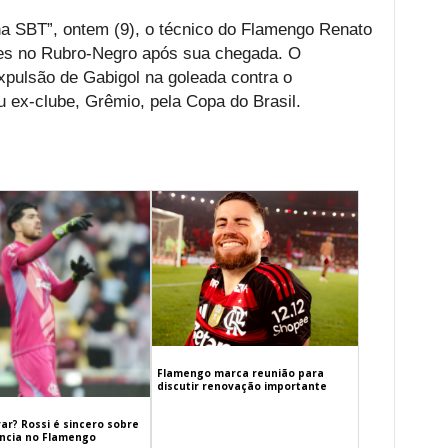
a SBT”, ontem (9), o técnico do Flamengo Renato
res no Rubro-Negro após sua chegada. O
ulsão de Gabigol na goleada contra o
u ex-clube, Grêmio, pela Copa do Brasil.
Flamengo marca reunião para
discutir renovação importante
ar? Rossi é sincero sobre
cia no Flamengo