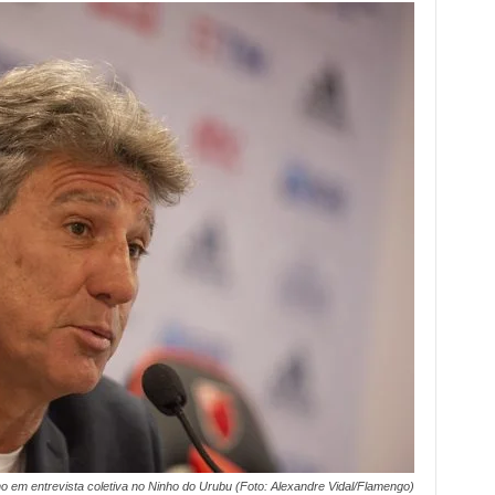
 em entrevista coletiva no Ninho do Urubu (Foto: Alexandre Vidal/Flamengo)