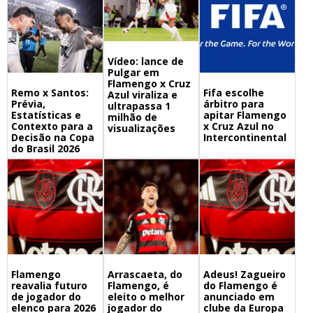
Vídeo: lance de
Pulgar em
Flamengo x Cruz
Remo x Santos:
Fifa escolhe
Azul viraliza e
Prévia,
árbitro para
ultrapassa 1
Estatísticas e
apitar Flamengo
milhão de
Contexto para a
x Cruz Azul no
visualizações
Decisão na Copa
Intercontinental
do Brasil 2026
Flamengo
Arrascaeta, do
Adeus! Zagueiro
reavalia futuro
Flamengo, é
do Flamengo é
de jogador do
eleito o melhor
anunciado em
elenco para 2026
jogador do
clube da Europa