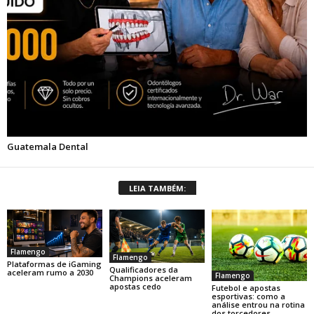
LEIA TAMBÉM:
Flamengo
Flamengo
Plataformas de iGaming
Qualificadores da
aceleram rumo a 2030
Flamengo
Champions aceleram
apostas cedo
Futebol e apostas
esportivas: como a
análise entrou na rotina
dos torcedores