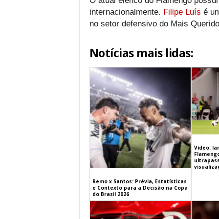
O atual elenco do Flamengo possui
internacionalmente.
Filipe Luís
é um
no setor defensivo do Mais Querido
Notícias mais lidas:
Vídeo: l
Flamengo 
ultrapas
visualiz
Remo x Santos: Prévia, Estatísticas
e Contexto para a Decisão na Copa
do Brasil 2026