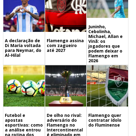
Juninho,
Cebolinha,
Michael, Allan e
A declaração de
Flamengo assina
Vinã: os
Di María voltada
com zagueiro
jogadores que
para Neymar, do
até 2027
podem deixar o
Al-Hilal
Flamengo em
2026
Futebol e
De olho no rival:
Flamengo quer
apostas
adversário do
contratar ídolo
esportivas: como
Flamengo no
do Fluminense
a análise entrou
Intercontinental
na rotina dos
é eliminado em