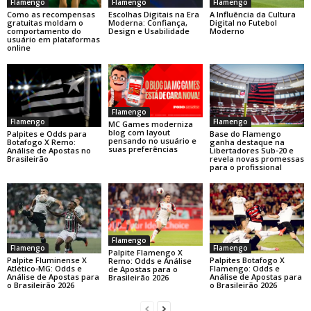
Flamengo
Flamengo
Flamengo
Como as recompensas
Escolhas Digitais na Era
A Influência da Cultura
gratuitas moldam o
Moderna: Confiança,
Digital no Futebol
comportamento do
Design e Usabilidade
Moderno
usuário em plataformas
online
Flamengo
Flamengo
Flamengo
MC Games moderniza
blog com layout
Base do Flamengo
Palpites e Odds para
pensando no usuário e
ganha destaque na
Botafogo X Remo:
suas preferências
Libertadores Sub-20 e
Análise de Apostas no
revela novas promessas
Brasileirão
para o profissional
Flamengo
Flamengo
Flamengo
Palpite Flamengo X
Palpite Fluminense X
Palpites Botafogo X
Remo: Odds e Análise
Atlético-MG: Odds e
Flamengo: Odds e
de Apostas para o
Análise de Apostas para
Análise de Apostas para
Brasileirão 2026
o Brasileirão 2026
o Brasileirão 2026