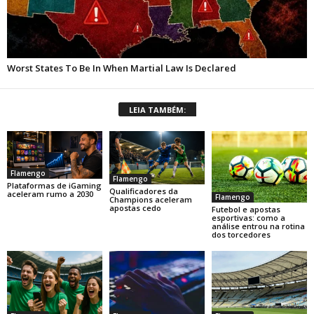
LEIA TAMBÉM:
Flamengo
Flamengo
Plataformas de iGaming
Qualificadores da
aceleram rumo a 2030
Flamengo
Champions aceleram
apostas cedo
Futebol e apostas
esportivas: como a
análise entrou na rotina
dos torcedores