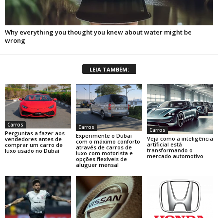
LEIA TAMBÉM:
Carros
Carros
Carros
Perguntas a fazer aos
Experimente o Dubai
Veja como a inteligência
vendedores antes de
com o máximo conforto
artificial está
comprar um carro de
através de carros de
transformando o
luxo usado no Dubai
luxo com motorista e
mercado automotivo
opções flexíveis de
aluguer mensal