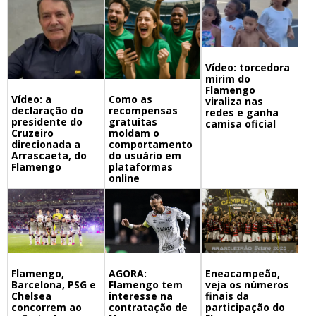
Vídeo: torcedora
mirim do
Flamengo
Vídeo: a
Como as
viraliza nas
declaração do
recompensas
redes e ganha
presidente do
gratuitas
camisa oficial
Cruzeiro
moldam o
direcionada a
comportamento
Arrascaeta, do
do usuário em
Flamengo
plataformas
online
Flamengo,
Eneacampeão,
AGORA:
Barcelona, PSG e
veja os números
Flamengo tem
Chelsea
finais da
interesse na
concorrem ao
participação do
contratação de