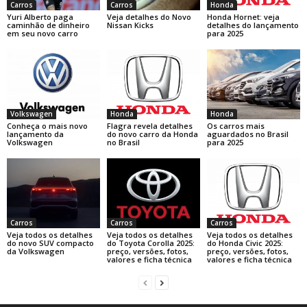
Carros
Carros
Honda
Yuri Alberto paga
Veja detalhes do Novo
Honda Hornet: veja
caminhão de dinheiro
Nissan Kicks
detalhes do lançamento
em seu novo carro
para 2025
Volkswagen
Honda
Honda
Conheça o mais novo
Flagra revela detalhes
Os carros mais
lançamento da
do novo carro da Honda
aguardados no Brasil
Volkswagen
no Brasil
para 2025
Carros
Carros
Carros
Veja todos os detalhes
Veja todos os detalhes
Veja todos os detalhes
do novo SUV compacto
do Toyota Corolla 2025:
do Honda Civic 2025:
da Volkswagen
preço, versões, fotos,
preço, versões, fotos,
valores e ficha técnica
valores e ficha técnica