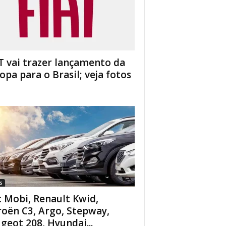
T vai trazer lançamento da
opa para o Brasil; veja fotos
s
t Mobi, Renault Kwid,
roën C3, Argo, Stepway,
geot 208, Hyundai...