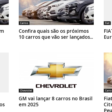
Carros
Fiat
em
Confira quais são os próximos
FIA
10 carros que vão ser lançados...
Eur
Chevrolet
Carro
GM vai lançar 8 carros no Brasil
Fia
os
em 2025
Cit
Peu