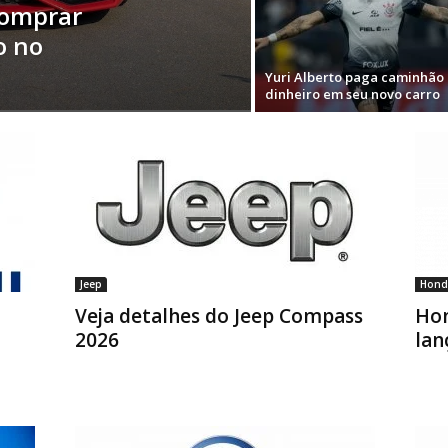
comprar
o no
Yuri Alberto paga caminhão
dinheiro em seu novo carro
Jeep
Hond
Veja detalhes do Jeep Compass
Hon
2026
lan