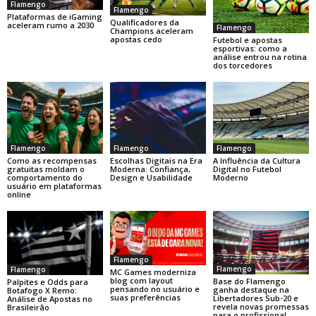
Flamengo
Flamengo
Plataformas de iGaming
Qualificadores da
aceleram rumo a 2030
Flamengo
Champions aceleram
apostas cedo
Futebol e apostas
esportivas: como a
análise entrou na rotina
dos torcedores
Flamengo
Flamengo
Flamengo
Como as recompensas
Escolhas Digitais na Era
A Influência da Cultura
gratuitas moldam o
Moderna: Confiança,
Digital no Futebol
comportamento do
Design e Usabilidade
Moderno
usuário em plataformas
online
Flamengo
Flamengo
Flamengo
MC Games moderniza
blog com layout
Base do Flamengo
Palpites e Odds para
pensando no usuário e
ganha destaque na
Botafogo X Remo:
suas preferências
Libertadores Sub-20 e
Análise de Apostas no
revela novas promessas
Brasileirão
para o profissional