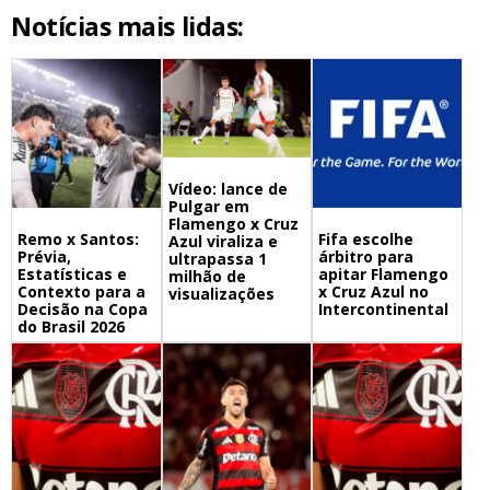
Notícias mais lidas:
Vídeo: lance de
Pulgar em
Flamengo x Cruz
Remo x Santos:
Fifa escolhe
Azul viraliza e
Prévia,
árbitro para
ultrapassa 1
Estatísticas e
apitar Flamengo
milhão de
Contexto para a
x Cruz Azul no
visualizações
Decisão na Copa
Intercontinental
do Brasil 2026