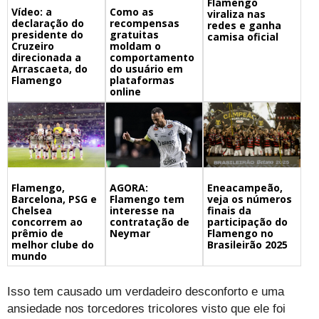
Flamengo
Vídeo: a
Como as
viraliza nas
declaração do
recompensas
redes e ganha
presidente do
gratuitas
camisa oficial
Cruzeiro
moldam o
direcionada a
comportamento
Arrascaeta, do
do usuário em
Flamengo
plataformas
online
Flamengo,
Eneacampeão,
AGORA:
Barcelona, PSG e
veja os números
Flamengo tem
Chelsea
finais da
interesse na
concorrem ao
participação do
contratação de
prêmio de
Flamengo no
Neymar
melhor clube do
Brasileirão 2025
mundo
Isso tem causado um verdadeiro desconforto e uma
ansiedade nos torcedores tricolores visto que ele foi