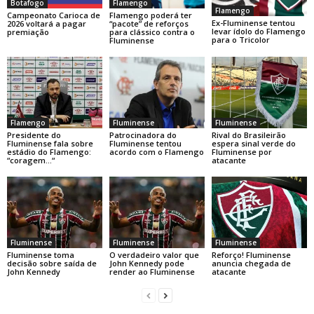
Botafogo
Flamengo
Flamengo
Campeonato Carioca de
Flamengo poderá ter
Ex-Fluminense tentou
2026 voltará a pagar
“pacote” de reforços
levar ídolo do Flamengo
premiação
para clássico contra o
para o Tricolor
Fluminense
Flamengo
Fluminense
Fluminense
Presidente do
Patrocinadora do
Rival do Brasileirão
Fluminense fala sobre
Fluminense tentou
espera sinal verde do
estádio do Flamengo:
acordo com o Flamengo
Fluminense por
“coragem…“
atacante
Fluminense
Fluminense
Fluminense
Fluminense toma
O verdadeiro valor que
Reforço! Fluminense
decisão sobre saída de
John Kennedy pode
anuncia chegada de
John Kennedy
render ao Fluminense
atacante