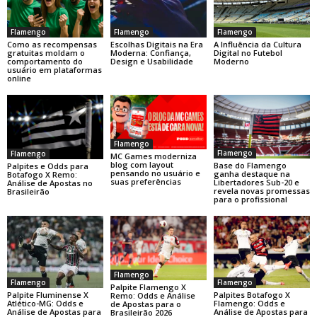
Flamengo
Flamengo
Flamengo
Como as recompensas
Escolhas Digitais na Era
A Influência da Cultura
gratuitas moldam o
Moderna: Confiança,
Digital no Futebol
comportamento do
Design e Usabilidade
Moderno
usuário em plataformas
online
Flamengo
Flamengo
Flamengo
MC Games moderniza
blog com layout
Base do Flamengo
Palpites e Odds para
pensando no usuário e
ganha destaque na
Botafogo X Remo:
suas preferências
Libertadores Sub-20 e
Análise de Apostas no
revela novas promessas
Brasileirão
para o profissional
Flamengo
Flamengo
Flamengo
Palpite Flamengo X
Palpite Fluminense X
Palpites Botafogo X
Remo: Odds e Análise
Atlético-MG: Odds e
Flamengo: Odds e
de Apostas para o
Análise de Apostas para
Análise de Apostas para
Brasileirão 2026