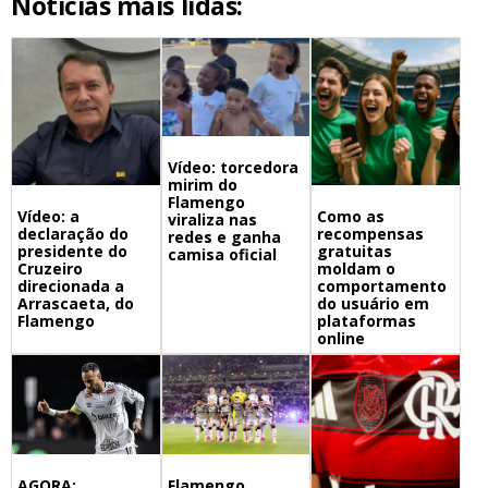
Notícias mais lidas:
Vídeo: torcedora
mirim do
Flamengo
Vídeo: a
Como as
viraliza nas
declaração do
recompensas
redes e ganha
presidente do
gratuitas
camisa oficial
Cruzeiro
moldam o
direcionada a
comportamento
Arrascaeta, do
do usuário em
Flamengo
plataformas
online
Flamengo,
AGORA: