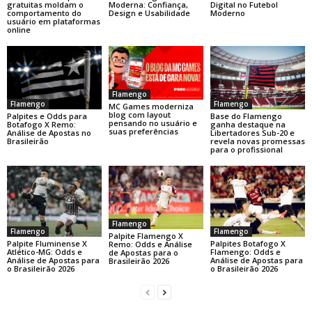
gratuitas moldam o
Moderna: Confiança,
Digital no Futebol
comportamento do
Design e Usabilidade
Moderno
usuário em plataformas
online
Flamengo
Flamengo
Flamengo
MC Games moderniza
blog com layout
Base do Flamengo
Palpites e Odds para
pensando no usuário e
ganha destaque na
Botafogo X Remo:
suas preferências
Libertadores Sub-20 e
Análise de Apostas no
revela novas promessas
Brasileirão
para o profissional
Flamengo
Flamengo
Flamengo
Palpite Flamengo X
Palpite Fluminense X
Palpites Botafogo X
Remo: Odds e Análise
Atlético-MG: Odds e
Flamengo: Odds e
de Apostas para o
Análise de Apostas para
Análise de Apostas para
Brasileirão 2026
o Brasileirão 2026
o Brasileirão 2026