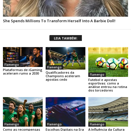
LEIA TAMBÉM:
Flamengo
Flamengo
Plataformas de iGaming
Qualificadores da
aceleram rumo a 2030
Flamengo
Champions aceleram
apostas cedo
Futebol e apostas
esportivas: como a
análise entrou na rotina
dos torcedores
Flamengo
Flamengo
Flamengo
Como as recompensas
Escolhas Digitais na Era
A Influência da Cultura