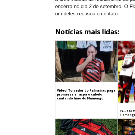
encerra no dia 2 de setembro. O F
um deles recusou o contato.
Notícias mais lidas:
Vídeo! Torcedor do Palmeiras paga
promessa e raspa o cabelo
cantando hino do Flamengo
Ex-Real M
Flamengo