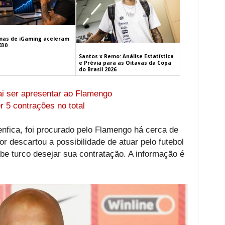
mas de iGaming aceleram
030
Santos x Remo: Análise Estatística
e Prévia para as Oitavas da Copa
do Brasil 2026
ai ser apresentar ao Flamengo
 5 contrações no total
nfica, foi procurado pelo Flamengo há cerca de
r descartou a possibilidade de atuar pelo futebol
lube turco desejar sua contratação. A informação é