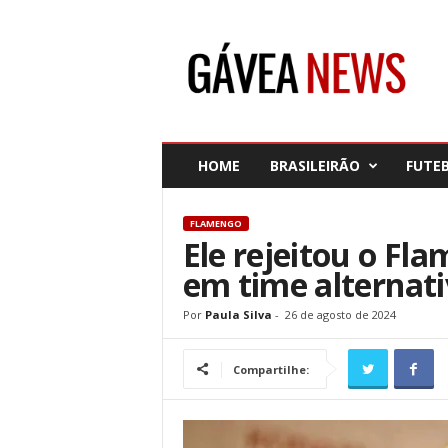
G
á
v
e
a
N
e
HOME
BRASILEIRÃO
FUTE
w
s
FLAMENGO
Ele rejeitou o Fl
em time alternat
Por
Paula Silva
-
26 de agosto de 2024
Compartilhe: