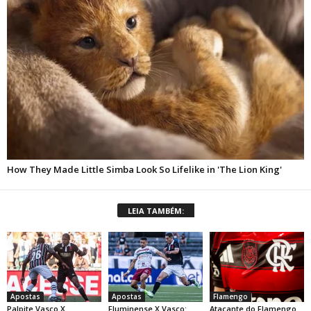
LEIA TAMBÉM:
Apostas
Apostas
Flamengo
Palpite Vasco X
Fluminense X Vasco:
Atacante do Flamengo