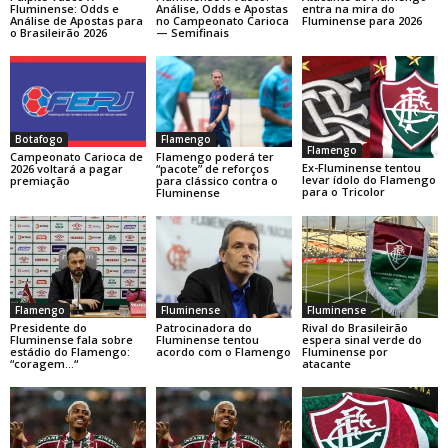
Fluminense: Odds e
Análise, Odds e Apostas
entra na mira do
Análise de Apostas para
no Campeonato Carioca
Fluminense para 2026
o Brasileirão 2026
— Semifinais
Botafogo
Flamengo
Flamengo
Campeonato Carioca de
Flamengo poderá ter
Ex-Fluminense tentou
2026 voltará a pagar
“pacote” de reforços
levar ídolo do Flamengo
premiação
para clássico contra o
para o Tricolor
Fluminense
Flamengo
Fluminense
Fluminense
Presidente do
Patrocinadora do
Rival do Brasileirão
Fluminense fala sobre
Fluminense tentou
espera sinal verde do
estádio do Flamengo:
acordo com o Flamengo
Fluminense por
“coragem…“
atacante