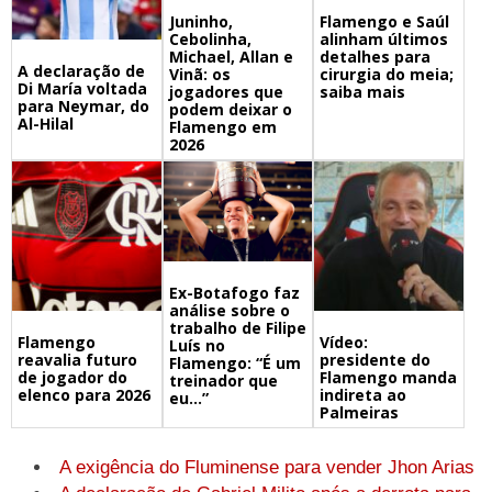
Juninho,
Flamengo e Saúl
Cebolinha,
alinham últimos
Michael, Allan e
detalhes para
A declaração de
Vinã: os
cirurgia do meia;
Di María voltada
jogadores que
saiba mais
para Neymar, do
podem deixar o
Al-Hilal
Flamengo em
2026
Ex-Botafogo faz
análise sobre o
trabalho de Filipe
Flamengo
Vídeo:
Luís no
reavalia futuro
presidente do
Flamengo: “É um
de jogador do
Flamengo manda
treinador que
elenco para 2026
indireta ao
eu…”
Palmeiras
A exigência do Fluminense para vender Jhon Arias