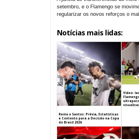
setembro, e o Flamengo se movime
regularizar os novos reforços o mai
Notícias mais lidas:
Vídeo: l
Flamengo 
ultrapas
visualiz
Remo x Santos: Prévia, Estatísticas
e Contexto para a Decisão na Copa
do Brasil 2026