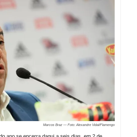
Marcos Braz — Foto: Alexandre Vidal/Flamengo
do ano se encerra daqui a seis dias, em 2 de