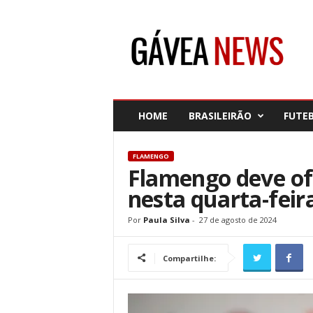
G
á
v
e
a
N
e
HOME
BRASILEIRÃO
FUTE
w
s
FLAMENGO
Flamengo deve ofi
nesta quarta-feir
Por
Paula Silva
-
27 de agosto de 2024
Compartilhe: