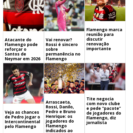
Flamengo marca
reunião para
discutir
Atacante do
Vai renovar?
renovação
Flamengo pode
Rossi é sincero
importante
reforçar o
sobre
Santos de
permanência no
Neymar em 2026
Flamengo
Tite negocia
Arrascaeta,
com novo clube
Rossi, Danilo,
e pede “pacote”
Pedro e Bruno
Veja as chances
de jogadores do
Henrique: os
de Pedro jogar o
Flamengo, diz
jogadores do
Intercontinental
jornalista
Flamengo
pelo Flamengo
indicados ao