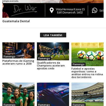
LEIA TAMBÉM:
Flamengo
Flamengo
Plataformas de iGaming
Qualificadores da
aceleram rumo a 2030
Flamengo
Champions aceleram
apostas cedo
Futebol e apostas
esportivas: como a
análise entrou na rotina
dos torcedores
Flamengo
Flamengo
Flamengo