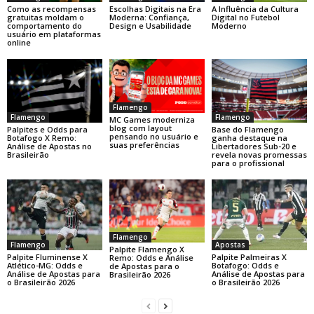
Como as recompensas
Escolhas Digitais na Era
A Influência da Cultura
gratuitas moldam o
Moderna: Confiança,
Digital no Futebol
comportamento do
Design e Usabilidade
Moderno
usuário em plataformas
online
Flamengo
Flamengo
Flamengo
MC Games moderniza
blog com layout
Base do Flamengo
Palpites e Odds para
pensando no usuário e
ganha destaque na
Botafogo X Remo:
suas preferências
Libertadores Sub-20 e
Análise de Apostas no
revela novas promessas
Brasileirão
para o profissional
Flamengo
Flamengo
Apostas
Palpite Flamengo X
Palpite Fluminense X
Palpite Palmeiras X
Remo: Odds e Análise
Atlético-MG: Odds e
Botafogo: Odds e
de Apostas para o
Análise de Apostas para
Análise de Apostas para
Brasileirão 2026
o Brasileirão 2026
o Brasileirão 2026